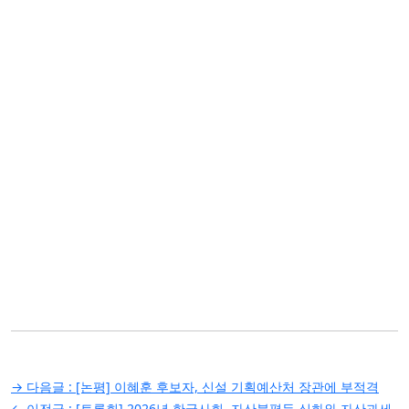
글
→ 다음글 :
[논평] 이혜훈 후보자, 신설 기획예산처 장관에 부적격
← 이전글 :
[토론회] 2026년 한국사회, 자산불평등 심화와 자산과세