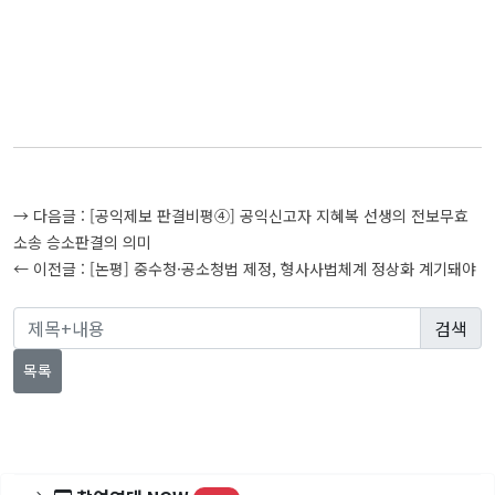
글
→ 다음글 :
[공익제보 판결비평④] 공익신고자 지혜복 선생의 전보무효
탐
소송 승소판결의 의미
← 이전글 :
[논평] 중수청·공소청법 제정, 형사사법체계 정상화 계기돼야
색
목록