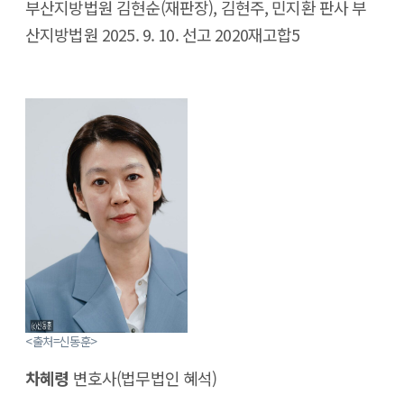
부산지방법원 김현순(재판장), 김현주, 민지환 판사 부
산지방법원 2025. 9. 10. 선고 2020재고합5
<출처=신동훈>
차혜령
변호사(법무법인 혜석)