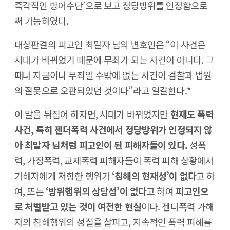
즉각적인 방어수단’으로 보고 정당방위를 인정함으로
써 가능하였다.
대상판결의 피고인 최말자 님의 변호인은 “이 사건은
시대가 바뀌었기 때문에 무죄가 되는 사건이 아니다. 그
때나 지금이나 무죄일 수밖에 없는 사건이 검찰과 법원
의 잘못으로 오판되었던 것이다”라고 일갈한다.*
이 말을 뒤집어 하자면, 시대가 바뀌었지만
현재도 폭력
사건, 특히 젠더폭력 사건에서 정당방위가 인정되지 않
아 최말자 님처럼 피고인이 된 피해자들이 있다.
성폭
력, 가정폭력, 교제폭력 피해자들이 폭력 피해 상황에서
가해자에게 저항한 행위가
‘침해의 현재성’이 없다
고 하
여, 또는
‘방위행위의 상당성’이 없다
고 하여
피고인으
로 처벌받고 있는 것이 여전한 현실
이다. 젠더폭력 가해
자의 침해행위의 성질을 살피고, 지속적인 폭력 피해를