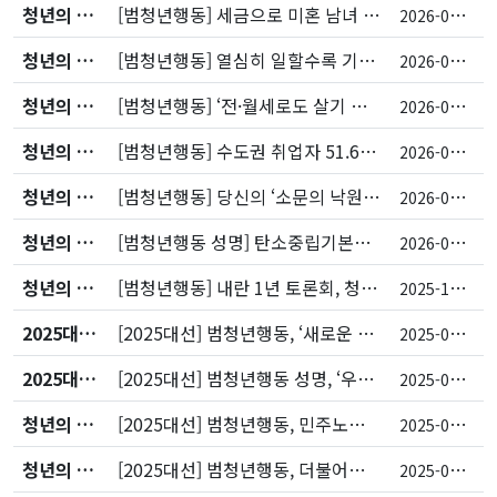
청년의 목소리
[범청년행동] 세금으로 미혼 남녀 소개팅 지원하면 출산율 오르나요?
2
026-04-30
청년의 목소리
[범청년행동] 열심히 일할수록 기후를 지킬 수 있다면
2
026-04-27
청년의 목소리
[범청년행동] ‘전·월세로도 살기 좋은 도시’ 위한 정책 경쟁을 기대합니다
2
026-04-24
청년의 목소리
[범청년행동] 수도권 취업자 51.6%… 청년들은 왜 고향을 떠날까요
2
026-04-23
청년의 목소리
[범청년행동] 당신의 ‘소문의 낙원’은 어디에 있나요?
2
026-04-16
청년의 목소리
[범청년행동 성명] 탄소중립기본법 개정 공론화위원회는 기후 불평등 심화하는 위헌적인 볼록 감축 경로 제외하라
2
026-03-18
청년의 목소리
[범청년행동] 내란 1년 토론회, 청년 정치 이탈 구조를 분석하다
2
025-12-22
2025대선대응
[2025대선] 범청년행동, ‘새로운 시작에 필요한 조건을 당부하며’
2
025-06-04
2025대선대응
[2025대선] 범청년행동 성명, ‘우리의 삶을 모욕하는 정치를 넘어’
2
025-05-28
청년의 목소리
[2025대선] 범청년행동, 민주노동당 권영국 후보 선본과 정책 간담회 개최
2
025-05-21
청년의 목소리
[2025대선] 범청년행동, 더불어민주당 ‘진짜대한민국’ 청년본부와 정책 간담회 개최
2
025-05-09