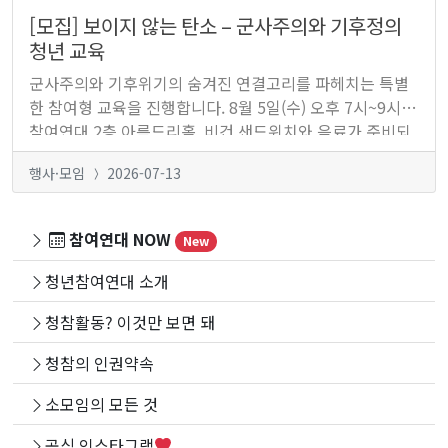
[모집] 보이지 않는 탄소 – 군사주의와 기후정의
청년 교육
군사주의와 기후위기의 숨겨진 연결고리를 파헤치는 특별
한 참여형 교육을 진행합니다. 8월 5일(수) 오후 7시~9시.
참여연대 2층 아름드리홀. 비건 샌드위치와 음료가 준비되
어 있습니다. 참가비 완전 무료! 프로그램 이후 간단한 참여
행사·모임
2026-07-13
자 인터뷰가 진행됩니다.
참여연대 NOW
New
청년참여연대 소개
청참활동? 이것만 보면 돼
청참의 인권약속
소모임의 모든 것
공식 인스타그램