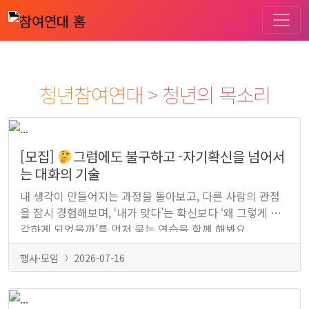
청년참여연대 > 청년의 목소리
[모집]
그럼에도 불구하고 -자기확신을 넘어서
는 대화의 기술
내 생각이 만들어지는 과정을 돌아보고, 다른 사람의 관점
을 잠시 경험해보며, ‘내가 맞다’는 확신보다 ‘왜 그렇게 생
각하게 되었을까’를 먼저 묻는 연습을 함께 해봐요.
8/19(수), 8/26(수) 오후 7:30~9:30, 참여연대 2층 아름드
행사·모임
2026-07-16
리홀