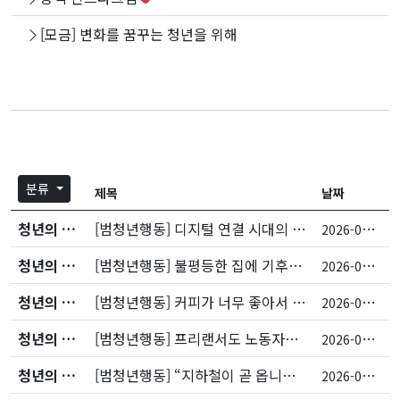
[모금] 변화를 꿈꾸는 청년을 위해
분류
제목
날짜
청년의 목소리
[범청년행동] 디지털 연결 시대의 고독, 동네에서 돌봄을 잇자
2
026-05-27
청년의 목소리
[범청년행동] 불평등한 집에 기후재난이 들이닥칠 때
2
026-05-13
청년의 목소리
[범청년행동] 커피가 너무 좋아서 카페에 가는 것은 아닙니다
2
026-05-13
청년의 목소리
[범청년행동] 프리랜서도 노동자… 지역사회가 주목해야 할 흩어진 청년들
2
026-05-11
청년의 목소리
[범청년행동] “지하철이 곧 옵니다” 한 문장에 숨이 턱… ‘모두’에게 필요한 ‘발’
2
026-05-01