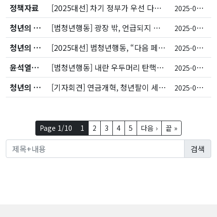
정책자료
[2025대선] 차기 정부가 우선 다뤄야 할 청년 정책 과제
2
025-05-09
청년의 목소리
[범청년행동] 광장 밖, 언급되지 않는 청년 100인의 목소리
2
025-05-07
청년의 목소리
[2025대선] 범청년행동, “다음 페이지가 될 수 있도록, 불평등을 물어갑니다”
2
025-04-25
윤석열퇴진행동
[범청년행동] 내란 우두머리 탄핵을 넘어 새로운 사회로!
2
025-04-04
청년의 목소리
[기자회견] 연금개혁, 청년팔이 세대 간 갈라치기 이제 그만!
2
025-03-31
Page 1/10
1
2
3
4
5
다음 ›
끝 »