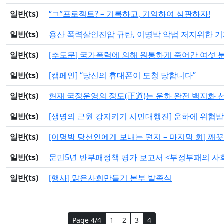
일반(ts)
“ㄱ”프로젝트? – 기록하고, 기억하여 심판하자!
일반(ts)
용산 폭력살인진압 규탄, 이명박 악법 저지위한 기자
일반(ts)
[추도문] 국가폭력에 의해 원통하게 죽어간 여섯 
일반(ts)
[캠페인] “당신의 휴대폰이 도청 당합니다”
일반(ts)
현재 국정운영의 정도(正道)는 운하 완전 백지화
일반(ts)
[생명의 근원 강지키기 시민대행진] 운하에 위협받
일반(ts)
[이명박 당선인에게 보내는 편지 – 마지막 회] 깨
일반(ts)
문민5년 반부패정책 평가 보고서 <부정부패의 사
일반(ts)
[행사] 맑은사회만들기 본부 발족식
Page 4/4
1
2
3
4