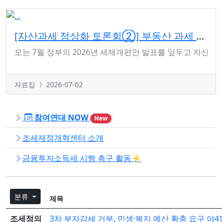
[자산과세 정상화 토론회②] 부동산 과세 왜곡과 자산 불평등, 보유세 중심 체계 전환 모색
오는 7월 정부의 2026년 세제개편안 발표를 앞두고 자산과
자료집
2026-07-02
참여연대 NOW
New
조세재정개혁센터 소개
금융투자소득세 시행 촉구 활동⚡️
분류
제목
조세정의
3차 부자감세 거부, 민생·복지 예산 확충 요구 