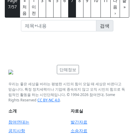
Page
«
‹
3
4
5
6
7
8
9
10
11
다
끝
7/57
처
이
음
»
음
전
›
단체정보
우리는 좋은 세상을 바라는 평범한 시민의 힘이 모일 때 세상은 바뀐다고
믿습니다. 특정 정치세력이나 기업에 종속되지 않고 오직 시민의 힘으로 독
립적인 활동을 하는 시민단체입니다. © 1994-
2026
참여연대. Some
Rights Reserved
CC BY-NC 4.0
.
소개
자료실
참여연대는
발간자료
공지사항
소송자료