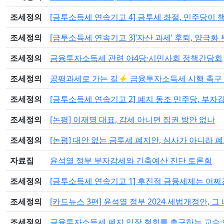
조세정의
[금투소득세 연속기고 4] 금투세 좌절, 민주당이 
조세정의
[금투소득세 연속기고 3]‘자산 과세’ 후퇴, 양극화
조세정의
금융투자소득세 관련 야4당·시민사회 정책간담회
조세정의
공평과세로 가는 길⚡️ 금융투자소득세 시행 촉구
조세정의
[금투소득세 연속기고 2] 폐지 동조 민주당, 부자
조세정의
[논평] 이재명 대표, 감세 아니면 집권 방안 없나
조세정의
[논평] 대안 없는 금투세 폐지안, 심사가 아니라 
자료집
윤석열 정부 부자감세와 긴축예산 진단 토론회
조세정의
[금투소득세 연속기고 1] 후진적 금융세제는 어
조세정의
[카드뉴스 3편] 윤석열 정부 2024 세법개정안, 
조세정의
금융투자소득세 폐지 입장 철회를 촉구하는 교수·