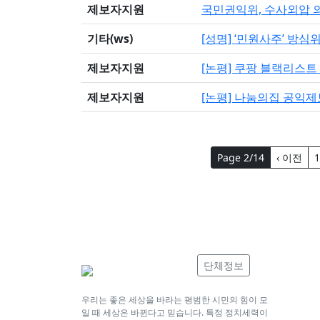
제보자지원
국민권익위, 수사외압 
기타(ws)
[성명] ‘민원사주’ 방
제보자지원
[논평] 쿠팡 블랙리스
제보자지원
[논평] 나눔의집 공익
Page 2/14
‹ 이전
1
단체정보
우리는 좋은 세상을 바라는 평범한 시민의 힘이 모
일 때 세상은 바뀐다고 믿습니다. 특정 정치세력이