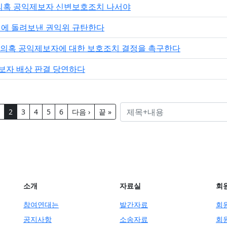
의혹 공익제보자 신변보호조치 나서야
심위에 돌려보낸 권익위 규탄한다
트 의혹 공익제보자에 대한 보호조치 결정을 촉구한다
제보자 배상 판결 당연하다
2
3
4
5
6
다음 ›
끝 »
소개
자료실
회
참여연대는
발간자료
회
공지사항
소송자료
회