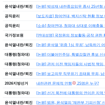
윤석열내란/퇴진
[논평] 박성재 내란중요임무 종사 25년형
공직윤리
[보도자료] 참여연대, 백지신탁 현황 정보
공직윤리
[소송] 참여연대, 청와대 상대로 이해충
국가정보원
[연대성명] 국정원의 정보활동·공작 권한
윤석열내란/퇴진
[논평] 윤석열 ‘위증 1심 무죄’, 납득하기 
대통령(청와대)
[논평] 더불어민주당, 특별감찰관 후보 
대통령(청와대)
[논평] 관저 이전 책임자들의 사법적 책임,
윤석열내란/퇴진
[논평] 보고의무 직무유기 조태용 무죄, 
2026지방선거
내란관련 문제적 언행
25명은 누구?
대통령(청와대)
[논평] 선거 목전에 대통령의 연이은 지역
윤석열내란/퇴진
[논평] 법원, 윤석열의 ‘재판부 기피신청’