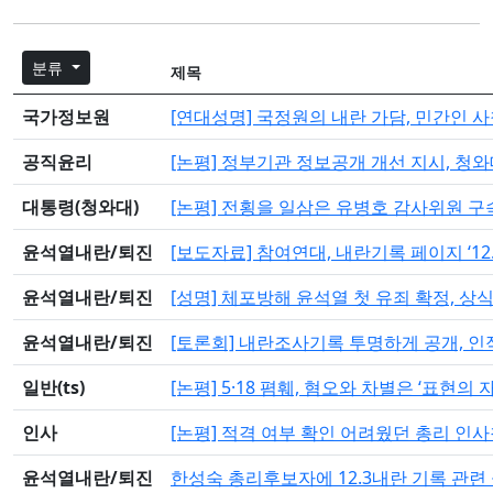
분류
제목
국가정보원
[연대성명] 국정원의 내란 가담, 민간인 
공직윤리
[논평] 정부기관 정보공개 개선 지시, 청
대통령(청와대)
[논평] 전횡을 일삼은 유병호 감사위원 구
윤석열내란/퇴진
[보도자료] 참여연대, 내란기록 페이지 ‘12
윤석열내란/퇴진
[성명] 체포방해 윤석열 첫 유죄 확정, 상
윤석열내란/퇴진
[토론회] 내란조사기록 투명하게 공개, 
일반(ts)
[논평] 5·18 폄훼, 혐오와 차별은 ‘표현의
인사
[논평] 적격 여부 확인 어려웠던 총리 인사
윤석열내란/퇴진
한성숙 총리후보자에 12.3내란 기록 관련